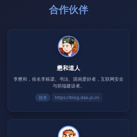
合作伙伴
懋和道人
李懋和，俗名李栋梁。书法、国画爱好者，互联网安全
与前端建设者。
https://blog.dao.js.cn
技术