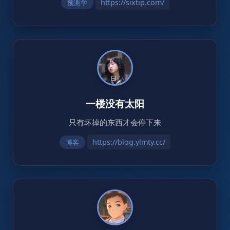
https://sixtip.com/
预测学
一楼没有太阳
只有坏掉的东西才会停下来
https://blog.ylmty.cc/
博客