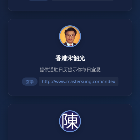
香港宋韶光
提供通胜日历提示你每日宜忌
http://www.mastersung.com/index
玄学