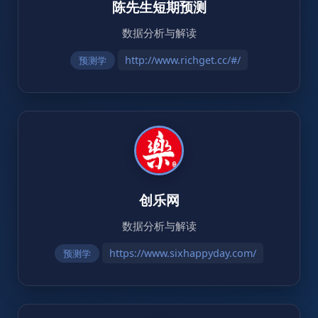
陈先生短期预测
数据分析与解读
http://www.richget.cc/#/
预测学
创乐网
数据分析与解读
https://www.sixhappyday.com/
预测学