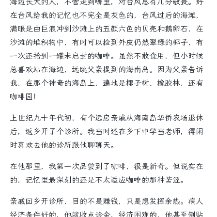
海边长大的人，不管走到哪里，对台风总有几分敬畏。好
在台风给我的记忆也不完全是灰色的，台风过后的海滩，
满眼是由巨浪冲到沙滩上的五颜六色的贝壳和鹅卵石，在
沙滩的堆积物中，有时可以捡到外皮仍然翠绿的椰子，有
一次还拾到一罐未启封的咖啡。虽然不敢食用，但小时候
总喜欢站在海边，远眺父亲提到的海南岛。因为父亲告诉
我，在那个神奇的海岛上，遍地是椰子树、橡胶林，还有
咖啡园！
上世纪九十年代初，有个远房亲戚从海南岛华侨农场退休
后，返乡开了个诊所。我当时还在乡下中学当老师，得闲
时喜欢去他的诊所跟他聊聊天。
在他那里，我第一次品尝到了咖啡，很是新奇。但说实在
的，记忆里最深刻的还是不太适应咖啡的那种苦涩。
亲戚回乡开诊所，目的不是赚钱，只是想发挥余热。病人
经济条件好的，他就收点诊金，经济困难的，他甚至倒贴