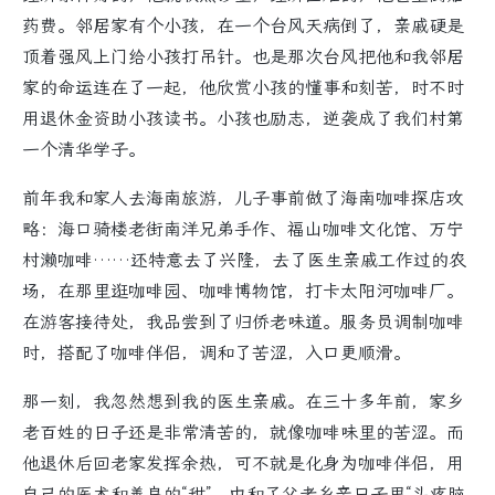
药费。邻居家有个小孩，在一个台风天病倒了，亲戚硬是
顶着强风上门给小孩打吊针。也是那次台风把他和我邻居
家的命运连在了一起，他欣赏小孩的懂事和刻苦，时不时
用退休金资助小孩读书。小孩也励志，逆袭成了我们村第
一个清华学子。
前年我和家人去海南旅游，儿子事前做了海南咖啡探店攻
略：海口骑楼老街南洋兄弟手作、福山咖啡文化馆、万宁
村濑咖啡……还特意去了兴隆，去了医生亲戚工作过的农
场，在那里逛咖啡园、咖啡博物馆，打卡太阳河咖啡厂。
在游客接待处，我品尝到了归侨老味道。服务员调制咖啡
时，搭配了咖啡伴侣，调和了苦涩，入口更顺滑。
那一刻，我忽然想到我的医生亲戚。在三十多年前，家乡
老百姓的日子还是非常清苦的，就像咖啡味里的苦涩。而
他退休后回老家发挥余热，可不就是化身为咖啡伴侣，用
自己的医术和善良的“甜”，中和了父老乡亲日子里“头疼脑