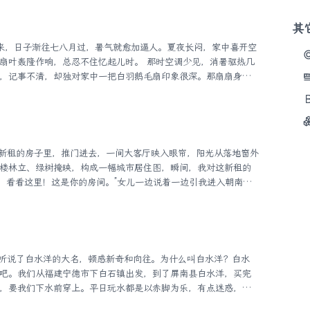
旁边修车的老张笑我：“你这吃相，跟二十年前一模一样。”我嘴上
其
时候哪敢这么造，得切块拿牙签戳着吃，怕丢人。现在老了，脸
.
扇叶轰隆作响，总忍不住忆起儿时。 那时空调少见，消暑驱热几
，记事不清，却独对家中一把白羽鹅毛扇印象很深。那扇扇身是
扇柄是涂漆短木。每回扇风，我总是不自觉用手背贴拂鹅毛，绒
就能获得奇妙喜悦。日长无赖，到了午后，我总要躺仰床上，手
父亲相伴，他喜读名著经典，常常捡些易懂情节说与我听。记忆
义》相关时，看我一把羽扇挥得兴奋，总要玩笑问我，是不是将
楼林立、绿树掩映，构成一幅城市居住图，瞬间，我对这新租的
来，看看这里！这是你的房间。”女儿一边说着一边引我进入朝南的
外，还有一张书桌、一个打印机可移动架和一排墙上书架。奶白
记本电脑沿着电脑架惬意地斜躺在那里；一盏鹅形台灯展开曼妙
镂空笔筒里，一支支笔探出头来，好像在讨论着什么；一张全家
有一个粉红色迷你小匣子。萧红的《萧红文集》、路遥的《平凡
吧。我们从福建宁德市下白石镇出发，到了屏南县白水洋，买完
，要我们下水前穿上。平日玩水都是以赤脚为乐，有点迷惑，但
它的道理。 白水洋四面青山环抱，两条清澈见底的溪流——仙耙