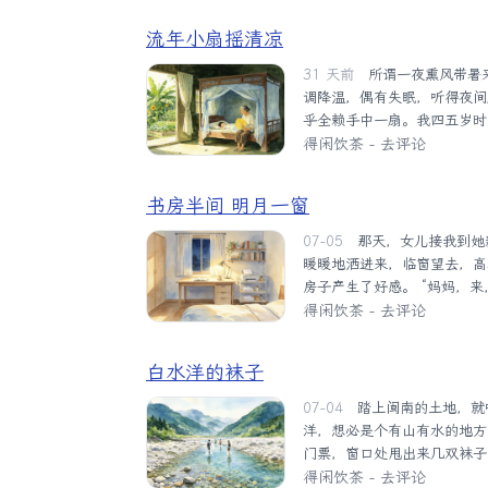
顺着手腕往下淌，黏糊糊的。
流年小扇摇清凉
哈哈，心里却不以为然。年轻
皮厚了，怎么舒服怎么来。..
31 天前
所谓一夜熏风带暑来，日子渐往七八月过，暑气就愈加逼人。夏夜长闷，家中喜开空
调降温，偶有失眠，听得夜间
乎全赖手中一扇。我四五岁时
由数十根纯白鹅翎围列而成，
得闲饮茶
-
去评论
绒触感，童趣素真，总是轻易
玩羽扇，小憩片刻。此时总是
书房半间 明月一窗
深刻的是他每每说到《三国演
来也要准备当个“女卧龙”？...
07-05
那天，女儿接我到她新租的房子里，推门进去，一间大客厅映入眼帘，阳光从落地窗外
暖暖地洒进来，临窗望去，高
房子产生了好感。 “妈妈，
卧室，只见里面除了床、衣柜
得闲饮茶
-
去评论
色长方形书桌上，一台银色笔
身姿，动感十足；一个圆柱形
白水洋的袜子
福照片依偎着笔筒；此外，还
的世界》、金庸的《射雕...
07-04
踏上闽南的土地，就听说了白水洋的大名，顿感新奇和向往。为什么叫白水洋？白水
洋，想必是个有山有水的地方
门票，窗口处甩出来几双袜子
还是把袜子带上了，想必有穿
得闲饮茶
-
去评论