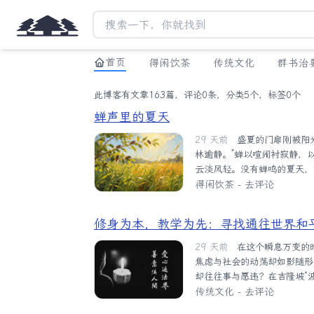
首页
得闲饮茶
传统文化
群书治
此博客有文章163篇，评论0条，分类5个，标签0个
蝉声里的夏天
29 天前
盛夏的门扉刚被阳光叩响，蝉便开始次第登场，成为这个季节最长情的歌者。“蝉噪
林逾静。”蝉以喧闹衬寂静，
云淡风轻。没有蝉鸣的夏天，
诗意的魂魄。在我看来，乡下
得闲饮茶
-
去评论
蝉。它们用翅膀裁剪阳光，用
漫。黄昏时分，蝉结束了漫长
修身为本，教学为先：寻找通往世界和
出。刚刚出穴的金蝉，个个闷
有了高度才会有风度，有了风度
29 天前
在这个瞬息万变的时代，我们似乎拥有了前所未有的物质财富和科技力量，但内心的
焦虑与社会的动荡却如影随形
却往往事与愿违？在吉隆坡“
出，长久以来，许多人根深蒂
传统文化
-
去评论
舞台的紧张气氛不断攀升。九