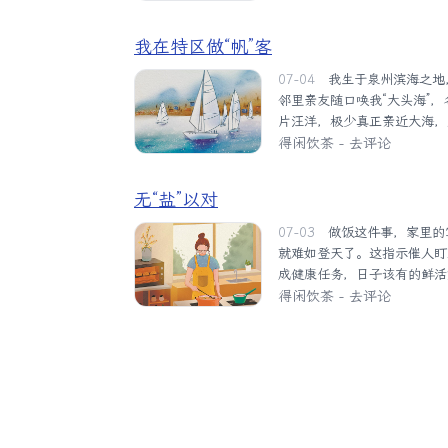
溪和九岭溪交汇其间，形成一
其上，踏水戏浪，清凉透骨，
我在特区做“帆”客
穿袜下水。水是碧绿的，清凉
的重要性。 下午三点...
07-04
我生于泉州滨海之地，父母相识结缘于旧日东海公社，这片故土早年便唤作东海。儿时
邻里亲友随口唤我“大头海”
片汪洋，极少真正亲近大海，
名流连碧波之上的特区“帆”
得闲饮茶
-
去评论
与颁奖仪式都设在历史悠久的
伴着咸湿海风，为这场海上竞
无“盐”以对
有的浪漫与磅礴。说起国内极
目便是港深拉力赛。...
07-03
做饭这件事，家里的掌勺人一旦把健康奉为不可撼动的最高指示，家人想吃到好滋味，
就难如登天了。这指示催人盯
成健康任务，日子该有的鲜活
桌一看，好家伙！内人正端着
得闲饮茶
-
去评论
为走错了家门。要知道，这位
水焯一切”的方向一路狂奔，红
满怀期待地夹起一块，颤巍巍
把所有的美好想象...