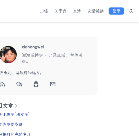
归档
关于我
生活
友情链接
登录
xiehongwei
谢鸿威博客 - 记录生活，留住美
好。
胖纸儿，喜欢诗和远方。
门文章
树木需要“朋友圈”
年高莫倚身健
马提灯照亮的岁月