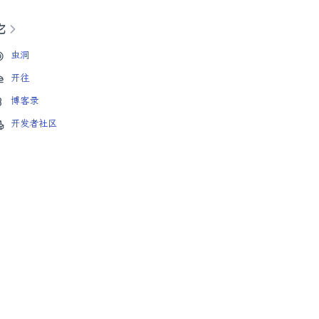
它
虫洞
开往
博客录
开发者社区