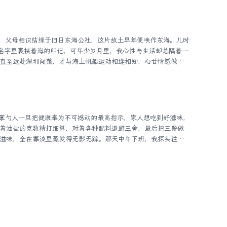
个面积约8万平方米、以岩石为溪床的自然地貌，河床布水，人行
波光潋滟，有“天下绝景”之叹。我们一行四人跑到白水洋的上游，
，脚踩在水下的石头上，却感到特别坎坷，这时就明白了穿袜子
，名字里裹挟着海的印记，可年少岁月里，我心性与生活却总隔着一
直至远赴深圳闯荡，才与海上帆船运动相逢相知，心甘情愿做一
客。初次踏足帆船赛场，记忆定格在香港维多利亚港。那场赛事起锚
香港游艇会，仪式开场还有风笛乐队现场演奏，悠扬复古的笛声
技添了几分独有的仪式感，也让我第一次真切见识到帆船赛事独
具影响力的中国杯帆船赛，赛事发轫扎根深圳，其中首日经典项
着油盐的克数精打细算，对着各种配料退避三舍，最后把三餐做
滋味，全在寡淡里蒸发得无影无踪。那天中午下班，我探头往餐
一大煲油光锃亮的红烧肉往餐桌上放。我当场怔在原地，差点以
健康卫士近些年把控糖控盐刻进了骨子里，家里饭菜早已朝着“清
烧肉这种“热量炸弹”，简直就是餐桌上的“灭绝物种”。开饭时，我
送进嘴里，等待那种让毛孔舒展开来的酣畅感觉，可舌尖的反馈