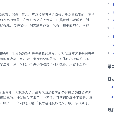
地变……人类正走向前所未有的困境。破局的关键究竟在哪里？
4
教学为先。我们常常试图去改变外在的世界，却忽略了外在世界
5
如春色的绿茶，在室外喷火的天气里，才越发对比得鲜明，衬托
6
致有趣。仿佛它有一副火热的面容，又有一颗平静的心，动静自
7
，让热降温，让跌宕起伏变平易。 ——肖复兴 小暑的到来，虫声
在这些声响的罅隙间，却是最深沉的安静。但每个隐秘的角落都
8
觉得衰弱无力。外公怕热，打着赤膊，一手抱着他的茶盅，一手
9
歇着。他藏在一片影子里，瘦弱而骨头暴突的身躯有时就成了树
.
10
粿的是我老三舅。老三舅是奶奶的弟弟，可他们小时候并不是一
家里穷，生下来的几个男孩都送给了别人抚养，只留下奶奶一个
最
妹才慢慢相认，重新有了来往。此后几十年，两家人一直没有断
舅已经是个老人了。小时候见到他，大多是在粿店里，或者骑着
日
口。他头发不多，中间已经秃了，两边剩下一圈灰白头发。因为
州老人白净一些。听爸爸说，老三舅小时候发过一次高烧，因为
2
...
2
湿漉漉的。汗就这么下来了，挡不住。日历翻没翻我不清楚，反
一嗓子——“小暑吃瓜嘞！”我才猛地反应过来，哦，节气到了。这
老李光着膀子，背上汗渍晒出个白印子，跟地图似的，还挺复
热
，咔嚓一声，红瓤黑籽。我蹲路边就啃，也没管什么形象，汁水