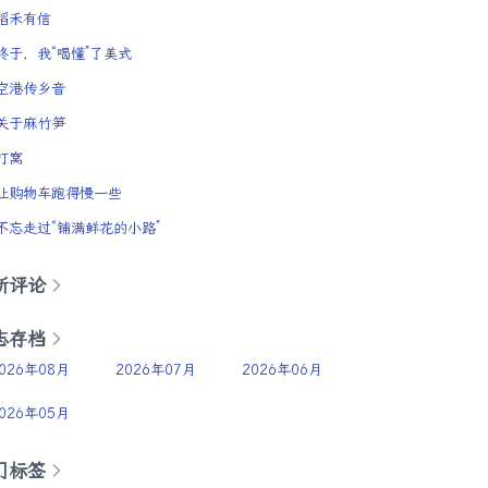
稻禾有信
终于，我“喝懂”了美式
空港传乡音
关于麻竹笋
打窝
让购物车跑得慢一些
不忘走过“铺满鲜花的小路”
新评论
志存档
026年08月
2026年07月
2026年06月
026年05月
门标签