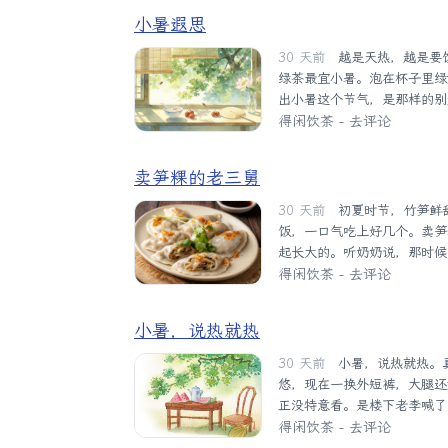
中。贫穷、空虚、怨恨、天灾
小暑遐思
答案只有八个字：修身为本，
其实是内心的投射。正如...
30 天前
越是天热，越是要饮热茶。当然，茶品，可以按照自己的喜好。我是饮绿茶的，觉得
绿茶最宜小暑。泡在杯子里绿
出小暑这个节气，是那样的别
如，冷暖相知，能够让躁变静
得闲饮茶
-
去评论
机杼，蝉鸣密集，蛙声如鼓，
在源源不断地生发热气，让人
卖笋粿的老三舅
拎把竹椅，午后找到樟树荫下
的一部分。燥热也刺激了鸟..
30 天前
初夏时节，竹笋鲜甜脆嫩，刚出锅的潮州笋粿是我的最爱。小时候我常常把笋粿当午
饭，一口气吃上好几个。卖笋
起长大的。听奶奶说，那时候
女儿。后来长大一些，兄弟姐
得闲饮茶
-
去评论
过联系。我记事的时候，老三
那辆黑色自行车慢悠悠经过街
小暑，说热就热
常年待在室内，皮肤比一般潮
没有得到及时治疗，影响了听力
30 天前
小暑，说热就热。真没留神，天就烫人了。前两天我还套着那条磨破边的旧长裤晃
悠，现在一换外短裤，大腿还
正没特意看。是楼下老李喊了
脑子，现在是越来越不记事。
得闲饮茶
-
去评论
杂。我挑了个瓜，他手起刀落