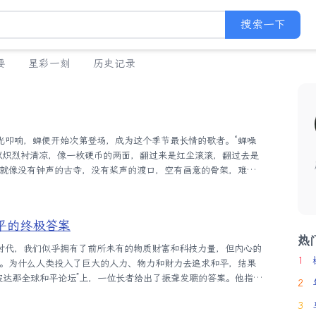
搜索一下
要
星彩一刻
历史记录
以炽烈衬清凉，像一枚硬币的两面，翻过来是红尘滚滚，翻过去是
就像没有钟声的古寺，没有桨声的渡口，空有画意的骨架，难寻
的夏天之所以比城里的更饱满，更真实，就因为那些不知疲倦的
喉咙缝补时光，寻常的夏天，因此增了些许喧嚣，添了点点浪
的地下隐居。它们在黑暗的泥土中蛰伏了数年，如今终于破土而
平的终极答案
声不响，急急地朝着离自己最近的树木攀爬。蝉似乎天生懂得：
热
...
1
。为什么人类投入了巨大的人力、物力和财力去追求和平，结果
波达那全球和平论坛”上，一位长者给出了振聋发聩的答案。他指
2
固地认为“战争”是获得和平的手段，各国竞相增添军备，却使国际
3
一一事件后，恐怖主义的报复行动更让人类生活在无休止的恐惧